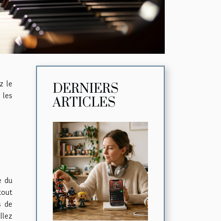
z le
DERNIERS
 les
ARTICLES
e du
tout
s de
llez