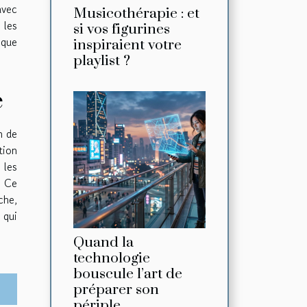
avec
Musicothérapie : et
 les
si vos figurines
 que
inspiraient votre
playlist ?
e
n de
tion
 les
. Ce
che,
 qui
Quand la
technologie
bouscule l’art de
préparer son
périple