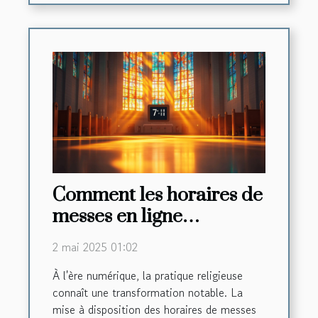
Comment les horaires de
messes en ligne
renforcent la foi
2 mai 2025 01:02
communautaire
À l'ère numérique, la pratique religieuse
connaît une transformation notable. La
mise à disposition des horaires de messes