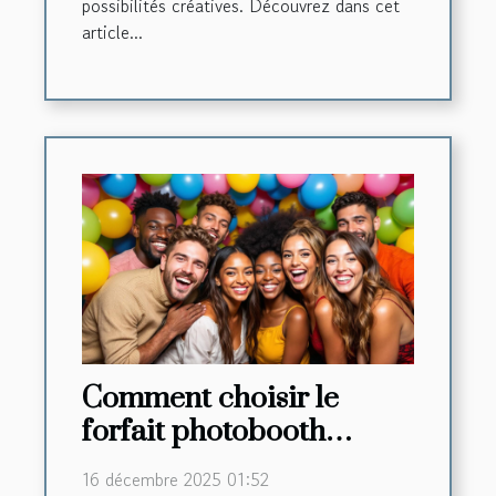
possibilités créatives. Découvrez dans cet
article...
Comment choisir le
forfait photobooth
parfait pour votre fête
16 décembre 2025 01:52