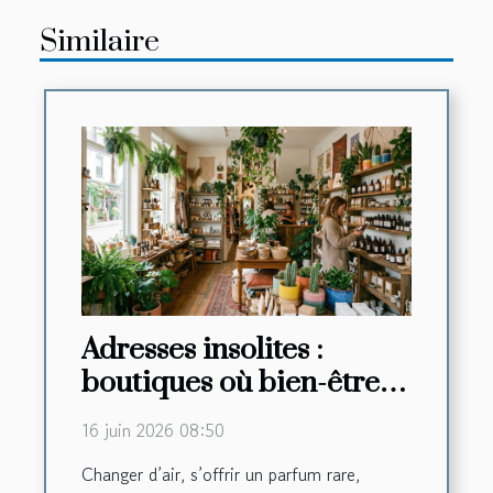
Similaire
Adresses insolites :
boutiques où bien-être
rime avec découverte
16 juin 2026 08:50
Changer d’air, s’offrir un parfum rare,