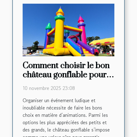
Comment choisir le bon
château gonflable pour
votre événement ?
10 novembre 2025 23:08
Organiser un événement ludique et
inoubliable nécessite de faire les bons
choix en matière d’animations. Parmi les
options les plus appréciées des petits et
des grands, le château gonflable s’impose
comme une valeur sûre pour garantir