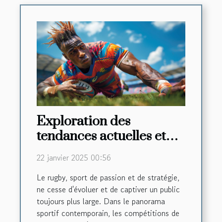
Exploration des
tendances actuelles et
futures dans les
22 janvier 2025 00:56
compétitions de rugby
Le rugby, sport de passion et de stratégie,
ne cesse d'évoluer et de captiver un public
toujours plus large. Dans le panorama
sportif contemporain, les compétitions de