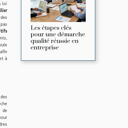
 loi
lier
 des
 pas
Les étapes clés
tifs
pour une démarche
nts,
qualité réussie en
pule
entreprise
afin
et à
 des
rche
s de
pour
dres