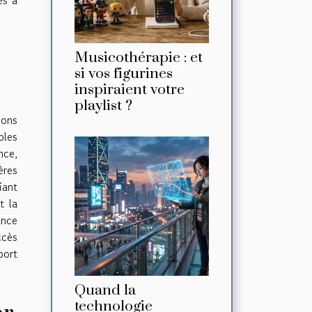
Musicothérapie : et
si vos figurines
inspiraient votre
playlist ?
ions
bles
nce,
ères
iant
t la
ance
ccès
port
Quand la
technologie