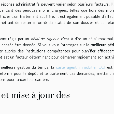
éponse administratifs peuvent varier selon plusieurs facteurs. Il
endant des périodes moins chargées, telles que hors des moi
éficier d'un traitement accéléré. Il est également possible d'effec
rmettant de rester informé du statut de son dossier et de rela
ont régis par un
délai de rigueur
, c'est-à-dire un délai maximal
t censée être donnée. Si vous vous interrogez sur la
meilleure pér
mer auprès des institutions compétentes pour planifier efficace
te
est un facteur déterminant pour démarrer rapidement son activi
 meilleure gestion du temps, la
carte agent immobilier CCI
est 
ateforme pour le dépôt et le traitement des demandes, mettant a
ons pour lancer leur carrière.
et mise à jour des