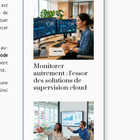
 est
s de
tuer
ncer
 au-
iode
ment
Monitorer
té.
autrement : l’essor
des solutions de
une
supervision cloud
insi