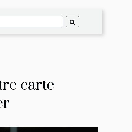
re carte
er