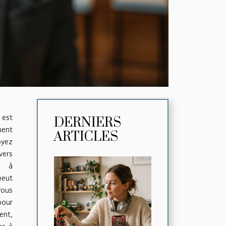
 est
DERNIERS
ment
ARTICLES
oyez
vers
t à
peut
vous
pour
ent,
es à