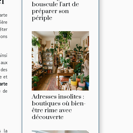
er
bouscule l’art de
préparer son
arte
périple
ière
éter
ions
insi
 aux
 des
e et
arte
e de
Adresses insolites :
boutiques où bien-
être rime avec
découverte
s la