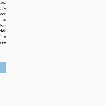
stez
otre
cace
lais
fois
aide
être
onne