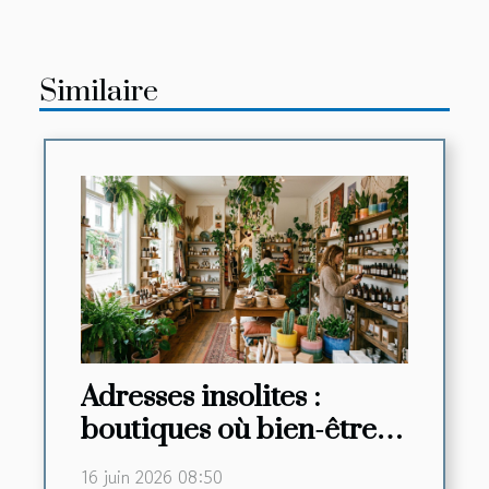
Similaire
Adresses insolites :
boutiques où bien-être
rime avec découverte
16 juin 2026 08:50