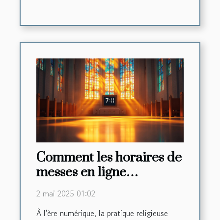
Comment les horaires de
messes en ligne
renforcent la foi
2 mai 2025 01:02
communautaire
À l'ère numérique, la pratique religieuse