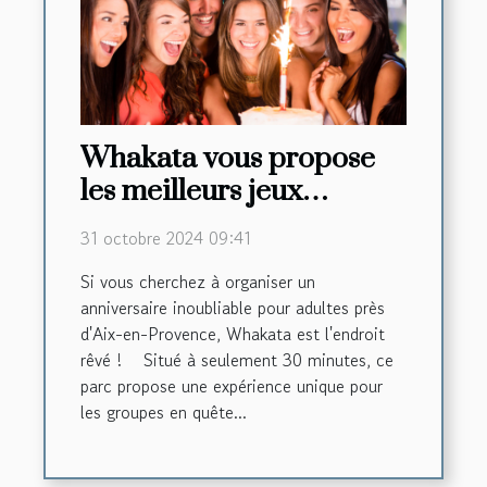
Whakata vous propose
les meilleurs jeux
d’anniversaire pour
31 octobre 2024 09:41
adultes à 30 minutes
Si vous cherchez à organiser un
d’Aix-en-Provence !
anniversaire inoubliable pour adultes près
d'Aix-en-Provence, Whakata est l'endroit
rêvé ! Situé à seulement 30 minutes, ce
parc propose une expérience unique pour
les groupes en quête...