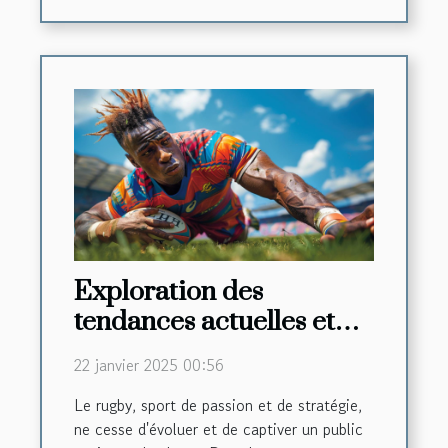
Exploration des
tendances actuelles et
futures dans les
22 janvier 2025 00:56
compétitions de rugby
Le rugby, sport de passion et de stratégie,
ne cesse d'évoluer et de captiver un public