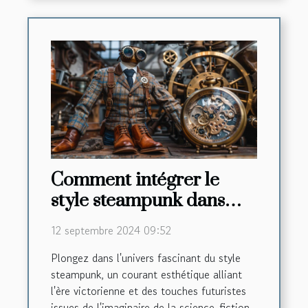
Comment intégrer le
style steampunk dans
votre garde-robe
12 septembre 2024 09:52
masculine
Plongez dans l'univers fascinant du style
steampunk, un courant esthétique alliant
l'ère victorienne et des touches futuristes
issues de l'imaginaire de la science-fiction.