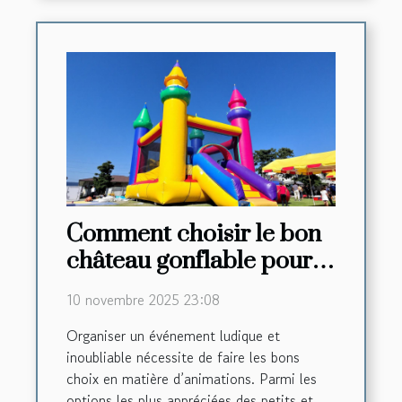
Comment choisir le bon
château gonflable pour
votre événement ?
10 novembre 2025 23:08
Organiser un événement ludique et
inoubliable nécessite de faire les bons
choix en matière d’animations. Parmi les
options les plus appréciées des petits et