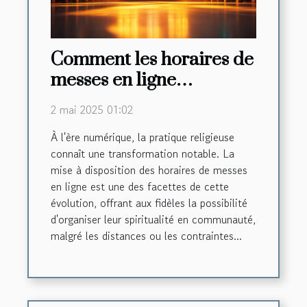
Comment les horaires de
messes en ligne
renforcent la foi
2 mai 2025 01:02
communautaire
À l'ère numérique, la pratique religieuse
connaît une transformation notable. La
mise à disposition des horaires de messes
en ligne est une des facettes de cette
évolution, offrant aux fidèles la possibilité
d'organiser leur spiritualité en communauté,
malgré les distances ou les contraintes...