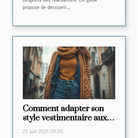
propose de découvrir...
Comment adapter son
style vestimentaire aux
tendances automne-
25 juin 2025 09:36
hiver