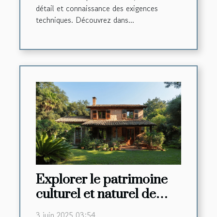
détail et connaissance des exigences
techniques. Découvrez dans...
Explorer le patrimoine
culturel et naturel de
l'Occitanie depuis une
3 juin 2025 03:54