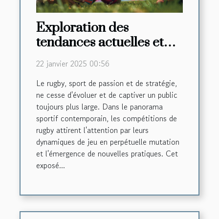
Exploration des
tendances actuelles et
futures dans les
22 janvier 2025 00:56
compétitions de rugby
Le rugby, sport de passion et de stratégie,
ne cesse d'évoluer et de captiver un public
toujours plus large. Dans le panorama
sportif contemporain, les compétitions de
rugby attirent l'attention par leurs
dynamiques de jeu en perpétuelle mutation
et l'émergence de nouvelles pratiques. Cet
exposé...