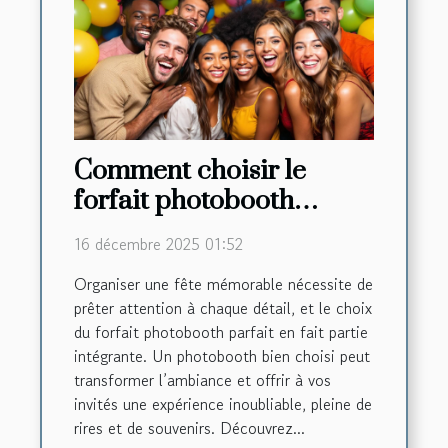
Comment choisir le
forfait photobooth
parfait pour votre fête
16 décembre 2025 01:52
d'anniversaire ?
Organiser une fête mémorable nécessite de
prêter attention à chaque détail, et le choix
du forfait photobooth parfait en fait partie
intégrante. Un photobooth bien choisi peut
transformer l’ambiance et offrir à vos
invités une expérience inoubliable, pleine de
rires et de souvenirs. Découvrez...