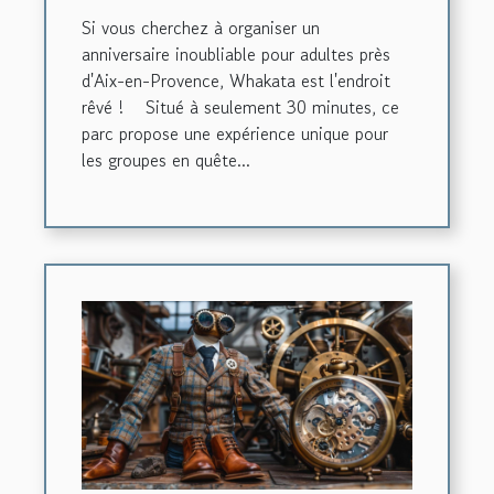
adultes à 30 minutes
Si vous cherchez à organiser un
d’Aix-en-Provence !
anniversaire inoubliable pour adultes près
d'Aix-en-Provence, Whakata est l'endroit
rêvé ! Situé à seulement 30 minutes, ce
parc propose une expérience unique pour
les groupes en quête...