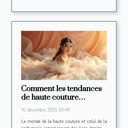
Comment les tendances
de haute couture
influencent-elles les
10 décembre 2025 03:40
créations de parfums ?
Le monde de la haute couture et celui de la
parfumerie entretiennent des liens étroits,