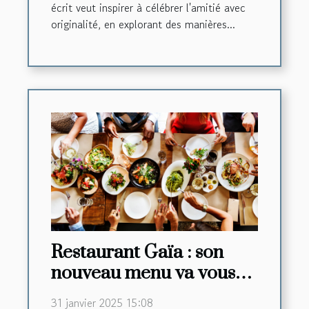
écrit veut inspirer à célébrer l'amitié avec
originalité, en explorant des manières...
Restaurant Gaïa : son
nouveau menu va vous
faire saliver !
31 janvier 2025 15:08