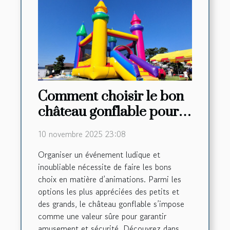
Comment choisir le bon
château gonflable pour
votre événement ?
10 novembre 2025 23:08
Organiser un événement ludique et
inoubliable nécessite de faire les bons
choix en matière d’animations. Parmi les
options les plus appréciées des petits et
des grands, le château gonflable s’impose
comme une valeur sûre pour garantir
amusement et sécurité. Découvrez dans