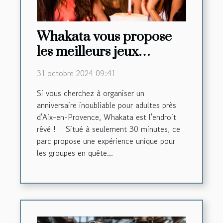
Whakata vous propose
les meilleurs jeux
d’anniversaire pour
31 octobre 2024 09:41
adultes à 30 minutes
Si vous cherchez à organiser un
d’Aix-en-Provence !
anniversaire inoubliable pour adultes près
d'Aix-en-Provence, Whakata est l'endroit
rêvé ! Situé à seulement 30 minutes, ce
parc propose une expérience unique pour
les groupes en quête...