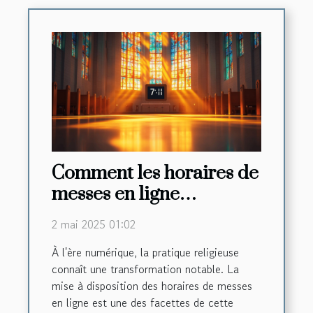
Comment les horaires de
messes en ligne
renforcent la foi
2 mai 2025 01:02
communautaire
À l'ère numérique, la pratique religieuse
connaît une transformation notable. La
mise à disposition des horaires de messes
en ligne est une des facettes de cette