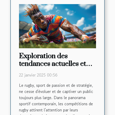
Exploration des
tendances actuelles et
futures dans les
22 janvier 2025 00:56
compétitions de rugby
Le rugby, sport de passion et de stratégie,
ne cesse d'évoluer et de captiver un public
toujours plus large. Dans le panorama
sportif contemporain, les compétitions de
rugby attirent l'attention par leurs