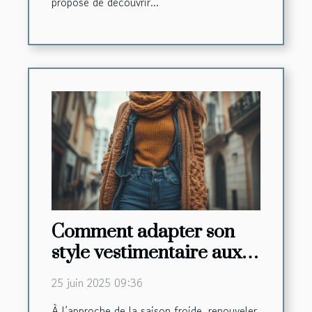
propose de découvrir...
Comment adapter son
style vestimentaire aux
tendances automne-
25 juin 2025 09:36
hiver
À l’approche de la saison froide, renouveler