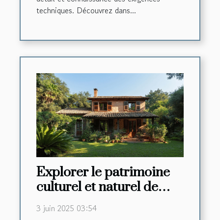
techniques. Découvrez dans...
Explorer le patrimoine
culturel et naturel de
l'Occitanie depuis une
3 juin 2025 03:54
maison de caractère