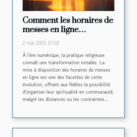
Comment les horaires de
messes en ligne
renforcent la foi
2 mai 2025 01:02
communautaire
À l'ère numérique, la pratique religieuse
connaît une transformation notable. La
mise à disposition des horaires de messes
en ligne est une des facettes de cette
évolution, offrant aux fidèles la possibilité
d'organiser leur spiritualité en communauté,
malgré les distances ou les contraintes...