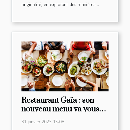
originalité, en explorant des manières...
Restaurant Gaïa : son
nouveau menu va vous
faire saliver !
31 janvier 2025 15:08