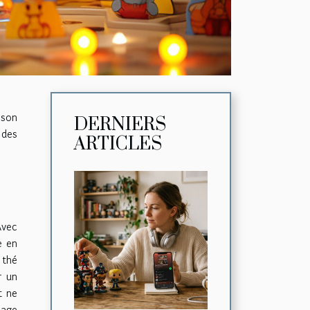
 son
DERNIERS
 des
ARTICLES
Avec
e en
 thé
r un
t ne
lage