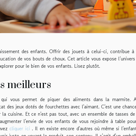
uissement des enfants. Offrir des jouets à celui-ci, contribue à
éducation de vos bouts de choux. Cet article vous expose l’univers
plorer pour le bien de vos enfants. Lisez plutôt.
es meilleurs
qui vous permet de piquer des aliments dans la marmite. 
ltat des jeux dotés de fourchettes avec l'aimant. C'est une chanc
 la cuisine. Et ce n'est pas tout, avec un ensemble de tasses de
augmenter l'envie de vos enfants de vous rejoindre à table pou
ouvez
cliquer ici
. Il en existe encore d'autres où même si l'enfan
avoir juste en voyant le produit, son contenu. Il s'agit d'un embal