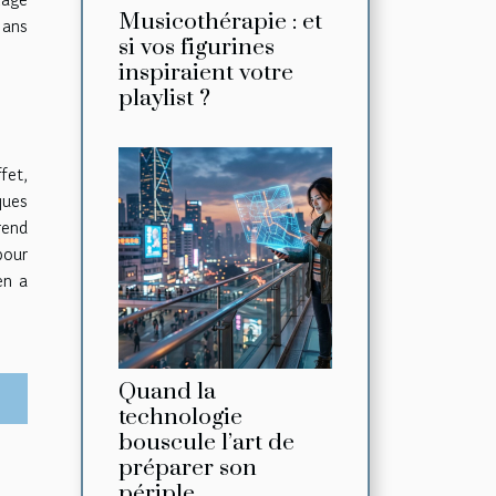
Musicothérapie : et
 ans
si vos figurines
inspiraient votre
playlist ?
fet,
ques
rend
pour
en a
Quand la
technologie
bouscule l’art de
préparer son
périple