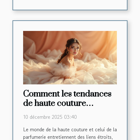
Comment les tendances
de haute couture
influencent-elles les
10 décembre 2025 03:40
créations de parfums ?
Le monde de la haute couture et celui de la
parfumerie entretiennent des liens étroits,