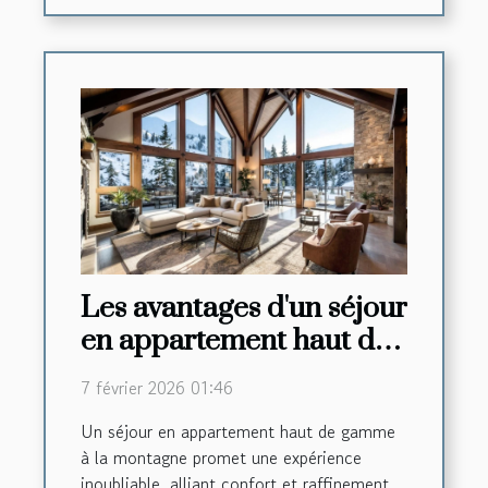
Les avantages d'un séjour
en appartement haut de
gamme à la montagne
7 février 2026 01:46
Un séjour en appartement haut de gamme
à la montagne promet une expérience
inoubliable, alliant confort et raffinement