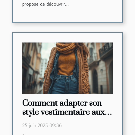
propose de découvrir...
Comment adapter son
style vestimentaire aux
tendances automne-
25 juin 2025 09:36
hiver