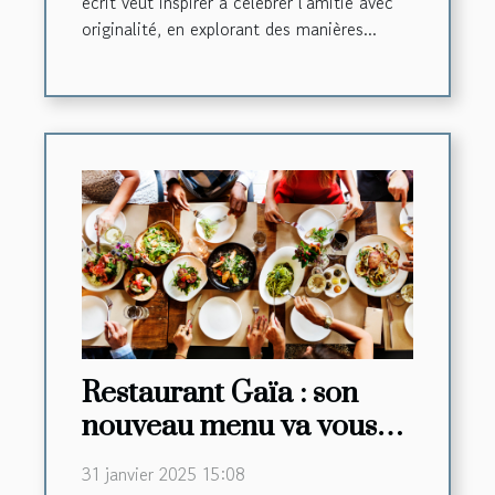
écrit veut inspirer à célébrer l'amitié avec
originalité, en explorant des manières...
Restaurant Gaïa : son
nouveau menu va vous
faire saliver !
31 janvier 2025 15:08