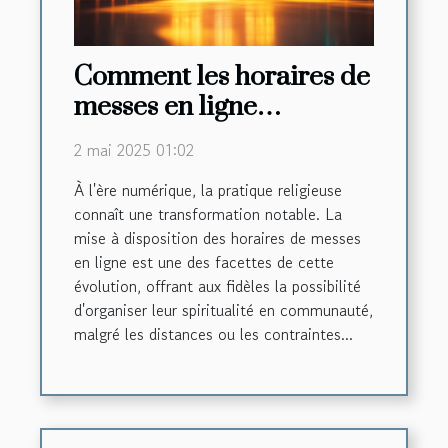
Comment les horaires de
messes en ligne
renforcent la foi
2 mai 2025 01:02
communautaire
À l'ère numérique, la pratique religieuse
connaît une transformation notable. La
mise à disposition des horaires de messes
en ligne est une des facettes de cette
évolution, offrant aux fidèles la possibilité
d'organiser leur spiritualité en communauté,
malgré les distances ou les contraintes...