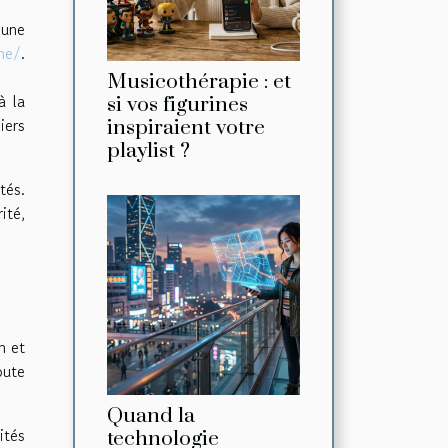
 une
me/
.
Musicothérapie : et
à la
si vos figurines
iers
inspiraient votre
playlist ?
tés.
ité,
n et
oute
Quand la
ités
technologie