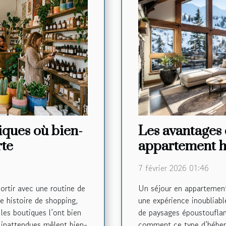
tiques où bien-
Les avantages 
rte
appartement h
montagne
7 février 2026 01:46
sortir avec une routine de
Un séjour en appartemen
e histoire de shopping,
une expérience inoubliabl
 les boutiques l’ont bien
de paysages époustouflant
 inattendues mêlent bien-
comment ce type d’héber