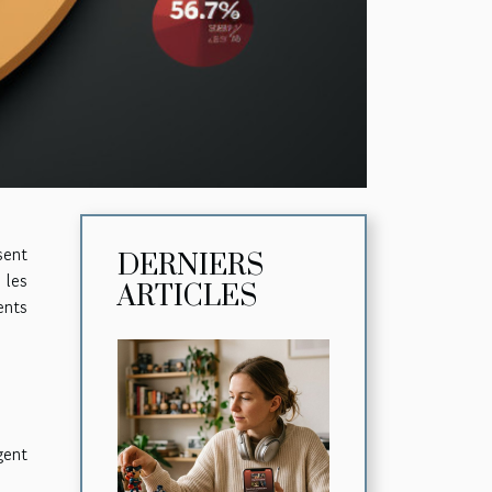
sent
DERNIERS
 les
ARTICLES
ents
?
gent