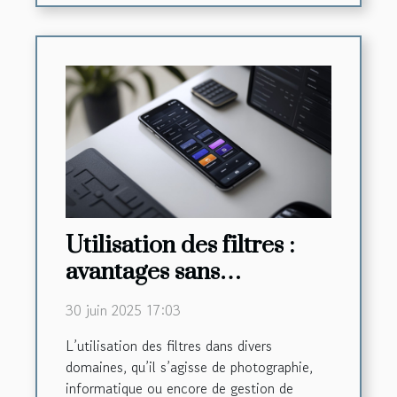
Utilisation des filtres :
avantages sans
surcharger
30 juin 2025 17:03
L’utilisation des filtres dans divers
domaines, qu’il s’agisse de photographie,
informatique ou encore de gestion de