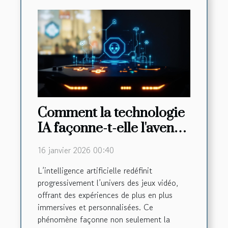
Comment la technologie
IA façonne-t-elle l'avenir
des jeux vidéo ?
16 janvier 2026 00:40
L’intelligence artificielle redéfinit
progressivement l’univers des jeux vidéo,
offrant des expériences de plus en plus
immersives et personnalisées. Ce
phénomène façonne non seulement la