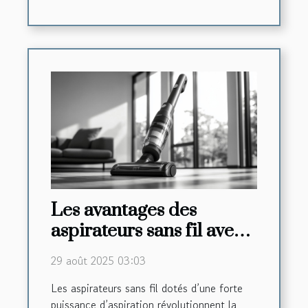
Les avantages des
aspirateurs sans fil avec
une forte puissance
29 août 2025 03:03
d'aspiration
Les aspirateurs sans fil dotés d’une forte
puissance d’aspiration révolutionnent la