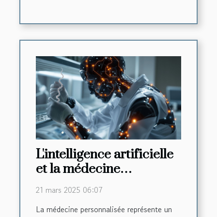
L'intelligence artificielle
et la médecine
personnalisée une
21 mars 2025 06:07
révolution en devenir
La médecine personnalisée représente un