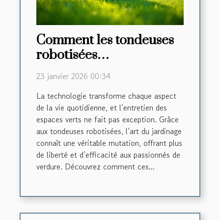
Comment les tondeuses
robotisées
révolutionnent-elles
23 janvier 2026 00:34
l'entretien des jardins ?
La technologie transforme chaque aspect
de la vie quotidienne, et l’entretien des
espaces verts ne fait pas exception. Grâce
aux tondeuses robotisées, l’art du jardinage
connaît une véritable mutation, offrant plus
de liberté et d’efficacité aux passionnés de
verdure. Découvrez comment ces...