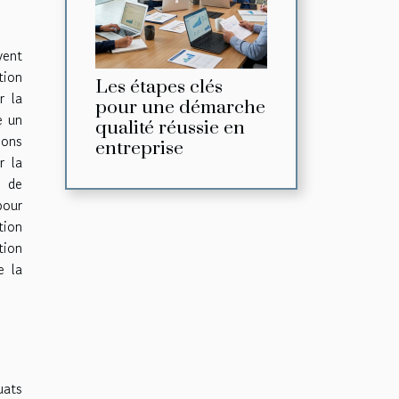
vent
tion
Les étapes clés
r la
pour une démarche
e un
qualité réussie en
ions
entreprise
r la
e de
pour
tion
tion
e la
uats