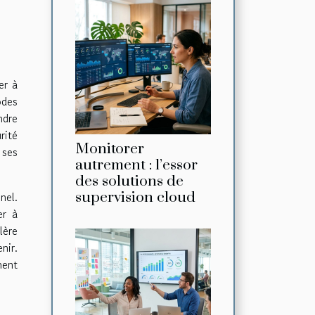
er à
odes
ndre
rité
Monitorer
 ses
autrement : l’essor
des solutions de
nel.
supervision cloud
er à
lère
nir.
ment