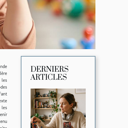
onde
DERNIERS
lère
ARTICLES
 les
odes
fant
exte
 les
enir
tenu
aite