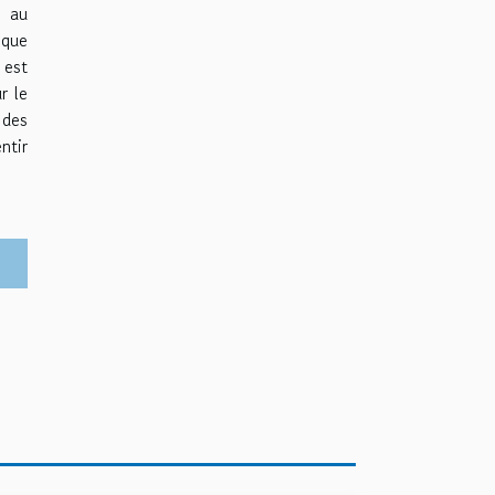
e au
 que
 est
r le
 des
ntir