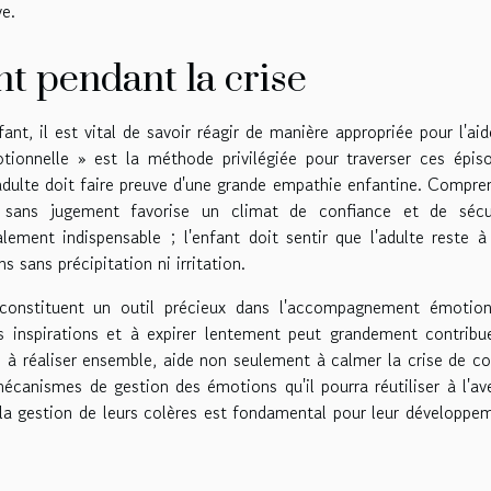
ve.
t pendant la crise
nt, il est vital de savoir réagir de manière appropriée pour l'aid
ionnelle » est la méthode privilégiée pour traverser ces épis
l'adulte doit faire preuve d'une grande empathie enfantine. Compre
t sans jugement favorise un climat de confiance et de sécu
lement indispensable ; l'enfant doit sentir que l'adulte reste à
 sans précipitation ni irritation.
n constituent un outil précieux dans l'accompagnement émotion
s inspirations et à expirer lentement peut grandement contribu
, à réaliser ensemble, aide non seulement à calmer la crise de co
canismes de gestion des émotions qu'il pourra réutiliser à l'ave
a gestion de leurs colères est fondamental pour leur développe