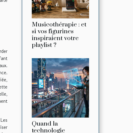
Musicothérapie : et
si vos figurines
inspiraient votre
playlist ?
rder
fant
aux.
nce.
iée,
ette
lle,
ment
 Les
Quand la
iser
technologie