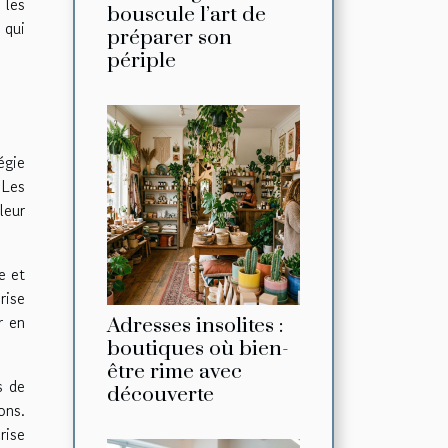
 les
bouscule l’art de
qui
préparer son
périple
égie
 Les
leur
e et
rise
r en
Adresses insolites :
boutiques où bien-
être rime avec
s de
découverte
ons.
rise