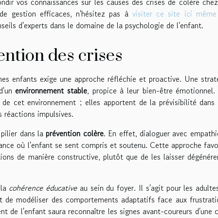
ondir vos connaissances sur les causes des crises de colère chez
de gestion efficaces, n'hésitez pas à
visiter ce site ici même
eils d'experts dans le domaine de la psychologie de l'enfant.
ntion des crises
nes enfants exige une approche réfléchie et proactive. Une strat
 d'un
environnement stable
, propice à leur bien-être émotionnel.
de cet environnement ; elles apportent de la prévisibilité dans 
es réactions impulsives.
pilier dans la
prévention colère
. En effet, dialoguer avec empathi
iance où l'enfant se sent compris et soutenu. Cette approche favo
ons de manière constructive, plutôt que de les laisser dégénére
 la
cohérence éducative
au sein du foyer. Il s'agit pour les adulte
t de modéliser des comportements adaptatifs face aux frustrati
t de l'enfant saura reconnaître les signes avant-coureurs d'une c